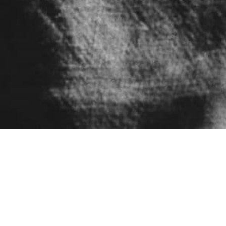
Home.
La Fabricación del Interior.
Isamu Noguchi
ARQUITECTURA Y DISEÑO