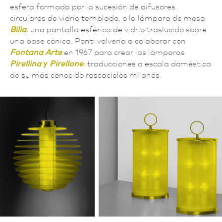
esfera formada por la sucesión de difusores
circulares de vidrio templado, o la lámpara de mesa
Bilia
,
una pantalla esférica de vidrio traslucido sobre
una base cónica. Ponti volvería a colaborar con
Fontana Arte
en 1967 para crear las lámparas
Pirellina
y
Pirellone
, traducciones a escala doméstica
de su más conocido rascacielos milanés.