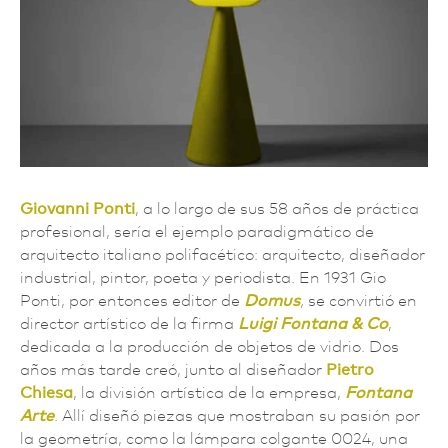
Giovanni Ponti
, a lo largo de sus 58 años de práctica
profesional, sería el ejemplo paradigmático de
arquitecto italiano polifacético: arquitecto, diseñador
industrial, pintor, poeta y periodista
.
En 1931 Gio
Ponti, por entonces editor de
Domus
,
se convirtió en
director artístico de la firma
Luigi Fontana & Co
,
dedicada a la producción de objetos de vidrio. Dos
años más tarde creó, junto al diseñador
Pietro
Chiesa
, la división artística de la empresa,
Fontana
Arte
. Allí diseñó piezas que mostraban su pasión por
la geometría, como la lámpara colgante 0024, una