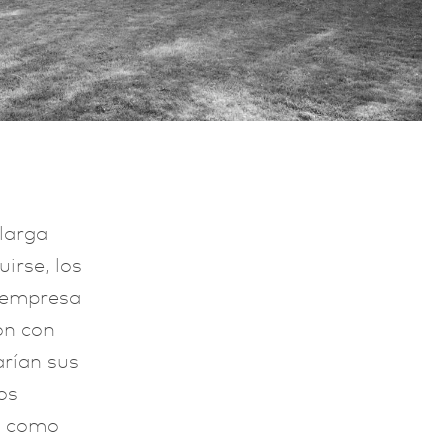
 larga
irse, los
a empresa
on con
arían sus
os
o como