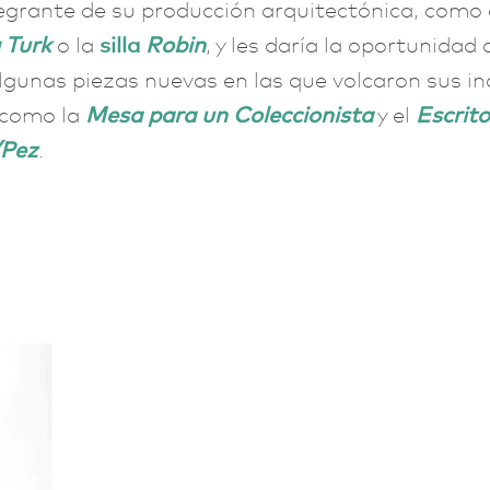
egrante de su producción arquitectónica, como e
 Turk
o la
silla
Robin
, y les daría la oportunidad 
lgunas piezas nuevas en las que volcaron sus i
 como la
Mesa para un Coleccionista
y el
Escrito
/Pez
.