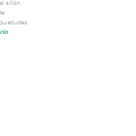
l sillón
de
nquietudes
rio