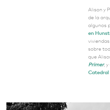
Alison y 
de la arq
algunos p
en Hunst
vivienda
sobre tod
que Aliso
Primer
,
y 
Catedral