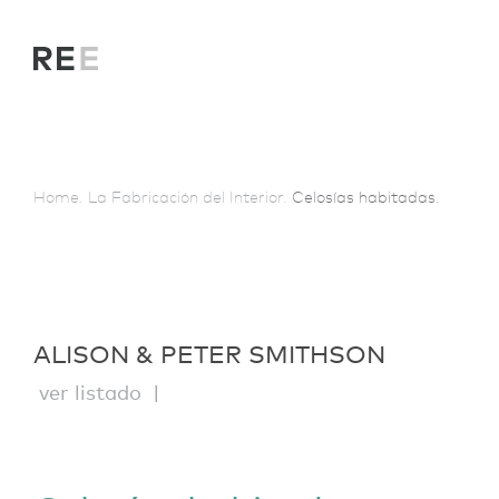
Home.
La Fabricación del Interior.
Celosías habitadas.
ALISON & PETER SMITHSON
ver listado