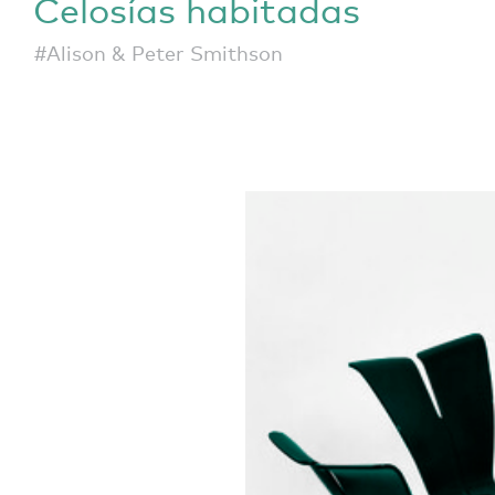
Celosías habitadas
#Alison & Peter Smithson