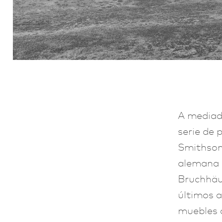
A mediado
serie de 
Smithson
alemana 
Bruchhäus
últimos a
muebles q