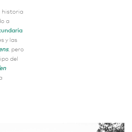
 historia
do a
cundaria
s y las
ens
, pero
ipo del
en
a