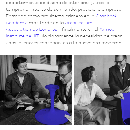
departamento de diseño de interiores y, tras la
temprana muerte de su marido, presidió la empresa.
Formada como arquitecta primero en la
Cranbook
Academy
, más tarde en la
Architectural
Association
de Londres
y finalmente en el
Armour
Institute del IIT
, vio claramente la necesidad de crear
unos interiores consonantes a la nueva era moderna.