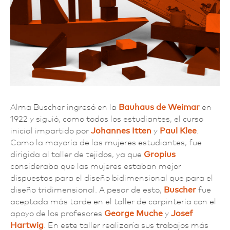
Alma Buscher ingresó en la
Bauhaus de Weimar
en
1922 y siguió, como todos los estudiantes, el curso
inicial impartido por
Johannes Itten
y
Paul Klee
.
Como la mayoría de las mujeres estudiantes, fue
dirigida al taller de tejidos, ya que
Gropius
consideraba que las mujeres estaban mejor
dispuestas para el diseño bidimensional que para el
diseño tridimensional. A pesar de esto,
Buscher
fue
aceptada más tarde en el taller de carpintería con el
apoyo de los profesores
George Muche
y
Josef
Hartwig
. En este taller realizaría sus trabajos más