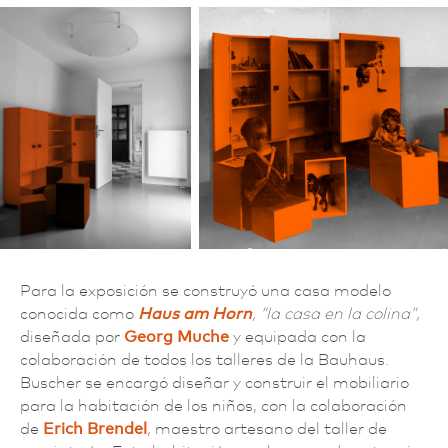
Para la exposición se construyó una casa modelo
conocida como
Haus am Horn
, “la casa en la colina”,
diseñada por
Georg Muche
y equipada con la
colaboración de todos los talleres de la Bauhaus.
Buscher se encargó diseñar y construir el mobiliario
para la habitación de los niños, con la colaboración
de
Erich Brendel
, maestro artesano del taller de