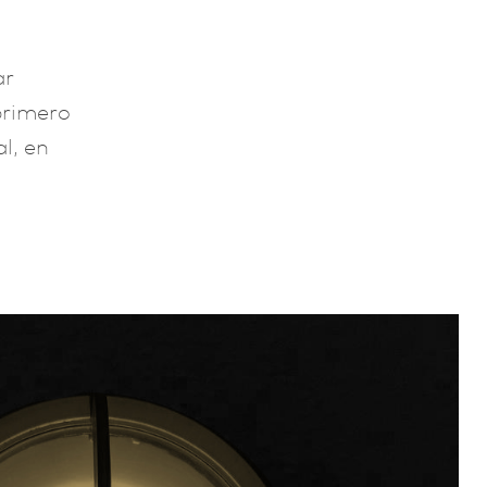
ar
primero
l, en