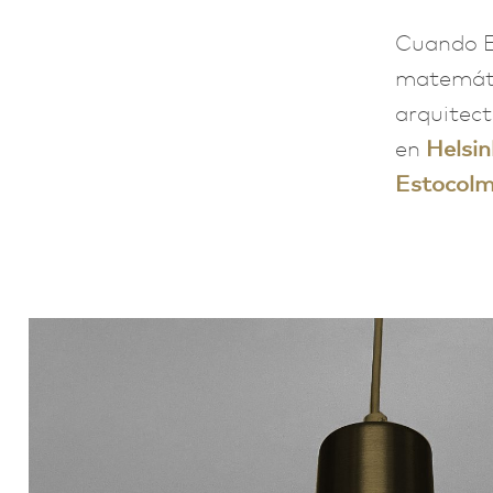
Cuando Ev
matemátic
arquitect
en
Helsin
Estocol