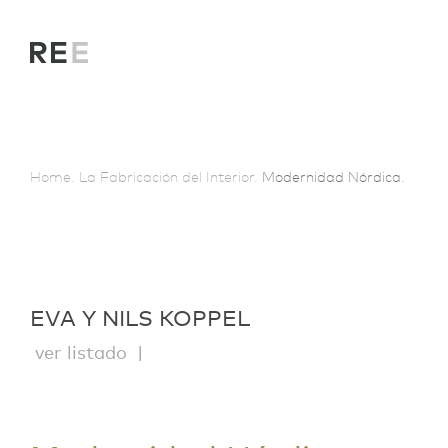
Home.
La Fabricación del Interior.
Modernidad Nórdica.
EVA Y NILS KOPPEL
ver listado