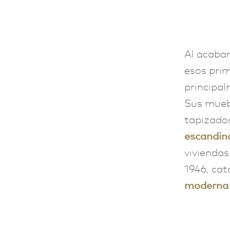
Al acabar
esos prim
principal
Sus muebl
tapizados
escandin
viviendas
1946, cat
moderna