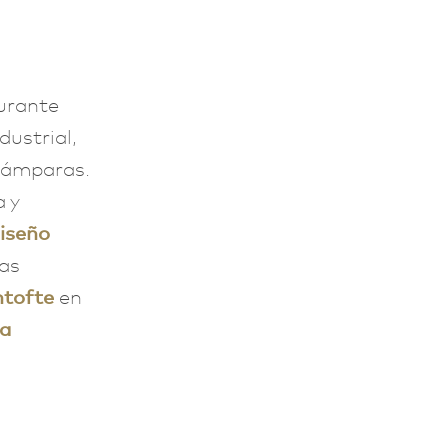
urante
dustrial,
 lámparas.
 y
iseño
as
tofte
en
ra