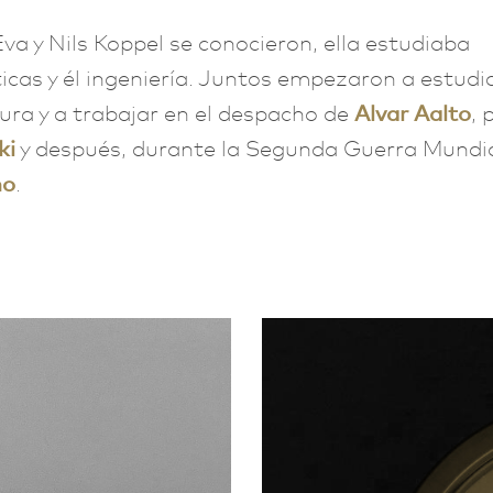
a y Nils Koppel se conocieron, ella estudiaba
as y él ingeniería. Juntos empezaron a estudi
ura y a trabajar en el despacho de
Alvar Aalto
, 
ki
y después, durante la Segunda Guerra Mundia
mo
.