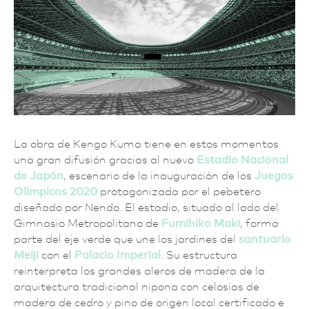
La obra de Kengo Kuma tiene en estos momentos
una gran difusión gracias al nuevo
Estadio Nacional
de Japón
, escenario de la inauguración de los
Juegos
Olímpicos 2020
protagonizada por el pebetero
diseñado por Nendo. El estadio, situado al lado del
Gimnasio Metropolitano de
Fumihiko Maki
, forma
parte del eje verde que une los jardines del
santuario
Meiji
con el
Palacio Imperial
. Su estructura
reinterpreta los grandes aleros de madera de la
arquitectura tradicional nipona con celosías de
madera de cedro y pino de origen local certificado e