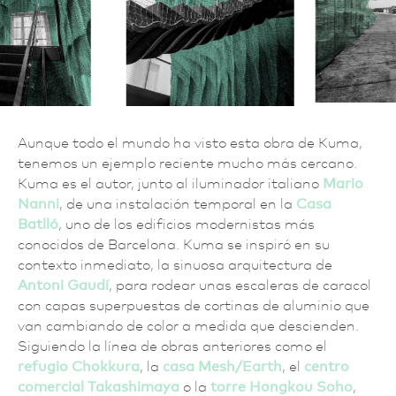
Aunque todo el mundo ha visto esta obra de Kuma,
tenemos un ejemplo reciente mucho más cercano.
Kuma es el autor, junto al iluminador italiano
Mario
Nanni
, de una instalación temporal en la
Casa
Batlló
, uno de los edificios modernistas más
conocidos de Barcelona. Kuma se inspiró en su
contexto inmediato, la sinuosa arquitectura de
Antoni Gaudí
, para rodear unas escaleras de caracol
con capas superpuestas de cortinas de aluminio que
van cambiando de color a medida que descienden.
Siguiendo la línea de obras anteriores como el
refugio
Chokkura
, la
casa Mesh/Earth
, el
centro
comercial Takashimaya
o la
torre Hongkou Soho
,