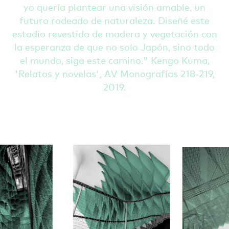
yo quería plantear una visión amable, un
futuro rodeado de naturaleza. Diseñé este
estadio revestido de madera y vegetación con
la esperanza de que no solo Japón, sino todo
el mundo, siga este camino.
Kengo Kuma,
'Relatos y novelas', AV Monografías 218-219,
2019.