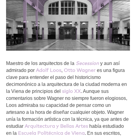
Secession
Maestro de los arquitectos de la
y aun así
Adolf Loos
Otto Wagner
admirado por
,
es una figura
clave para entender el paso del historicismo
decimonónico a la arquitectura de la ciudad moderna en
siglo XX
la Viena de principios del
. Aunque sus
comentarios sobre Wagner no siempre fueron elogiosos,
Loos admiraba su capacidad de pensar como un
artesano a la hora de diseñar cualquier objeto. Wagner
unía la formación artística con la técnica, ya que antes de
Arquitectura y Bellas Artes
estudiar
había estudiado
Escuela Politécnica de Viena
en la
. En sus escritos,